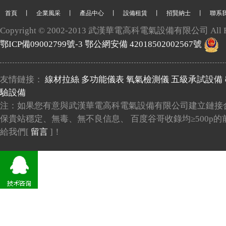
首頁
丨
企業風采
丨
產品中心
丨
設備租賃
丨
招賢納士
丨
聯系
Copyright © 2002-2013 武漢華電高科電氣設備有限公司 All Righ
鄂ICP備09002799號-3
鄂公網安備 42018502002567號
友情鏈接：
線材拉絲
多功能儀表
氧氣檢測儀
五級承試設備
驗設備
注：如果您有意與武漢華電高科電氣設備有限公司建立鏈接
保貴站穩定、無毒、無不良信息、 百度谷哥收錄均≥500p
給我們[
留言
]！